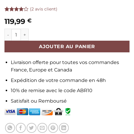
(
2
avis client)
Noté
2
119,99
€
4.00
sur
5 basé
sur
quantité de Bébé Reborn Garçon - Marin
notations
client
AJOUTER AU PANIER
Livraison offerte pour toutes vos commandes
France, Europe et Canada
Expédition de votre commande en 48h
10% de remise avec le code ABR10
Satisfait ou Remboursé