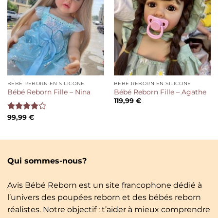
BÉBÉ REBORN EN SILICONE
BÉBÉ REBORN EN SILICONE
Bébé Reborn Fille – Nina
Bébé Reborn Fille – Agathe
119,99
€
Note
99,99
€
4.00
sur
5
Qui sommes-nous?
Avis Bébé Reborn est un site francophone dédié à
l’univers des poupées reborn et des bébés reborn
réalistes. Notre objectif : t’aider à mieux comprendre